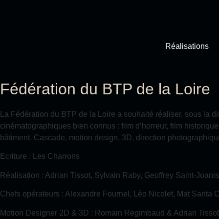
Réalisations
Fédération du BTP de la Loire
La Fédération du BTP de la Loire a souhaité réaliser, sous la
cinématographiques bien connus : film d’horreur, film historique, 
bâtiment. Cascade, motion design, 3D, direction photographiqu
Ecriture : Les Charrons
Réalisation : Adrian Tissot, Sylvain Raby, Geoffrey Saint-Joan
Chefs opérateurs : Alexandre Fournel, Léo Nicolet, Mat Santa 
Motion Designer 2D & 3D : Romain Regimbaud & Adrian Tissot