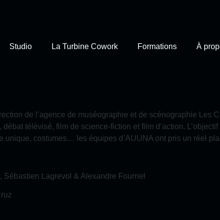
Studio
La Turbine Cowork
Formations
À prop
 direction de l’agence de muséographie et de scénographie Les 
débat télévisé, film de science-fiction et film d’action. L’objecti
e unique, costumes… les équipes d’AUUNA ont pris un réel plais
is, Sébastien Lagrevol & Alexandre Fournel
Cruz