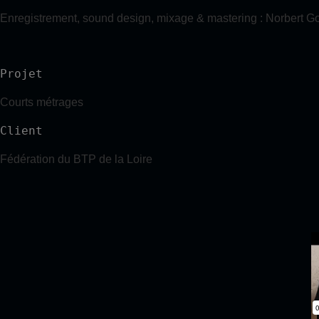
Enregistrement, sound design, mixage & mastering : Norbert G
Projet
Courts métrages
Client
Fédération du BTP de la Loire