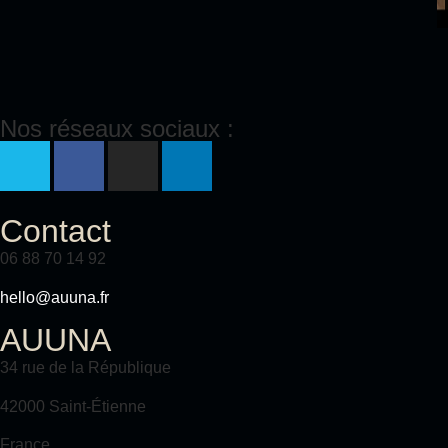
Nos réseaux sociaux :
Contact
06 88 70 14 92
hello@auuna.fr
AUUNA
34 rue de la République
42000 Saint-Étienne
France